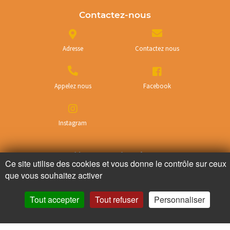
Contactez-nous
Adresse
Contactez nous
Appelez nous
Facebook
Instagram
Ne ratez plus rien,
Ce site utilise des cookies et vous donne le contrôle sur ceux
Abonnez-vous à notre newsletter
que vous souhaitez activer
Tout accepter
Tout refuser
Personnaliser
Je m’inscris