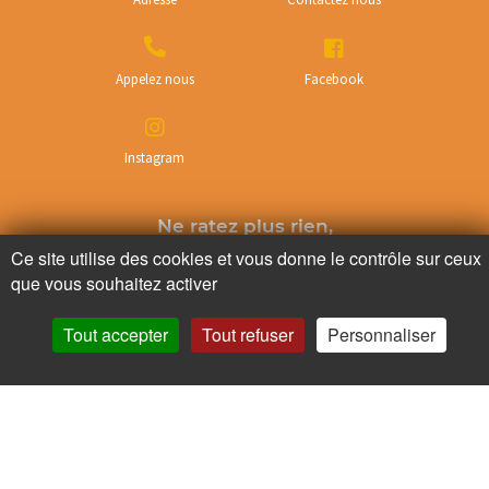
Appelez nous
Facebook
Instagram
Ne ratez plus rien,
Abonnez-vous à notre newsletter
Ce site utilise des cookies et vous donne le contrôle sur ceux
que vous souhaitez activer
Tout accepter
Tout refuser
Personnaliser
Je m’inscris
Pour votre santé, mangez au moins cinq fruits et légumes par jour.
www.mangerbouger.fr