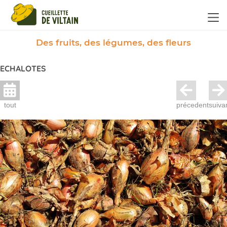
Panneau de gestion des cookies
Des fruits, des légumes, des fleurs
ECHALOTES
tout
précedent
suiva