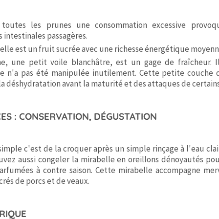
toutes les prunes une consommation excessive provoq
 intestinales passagères.
elle est un fruit sucrée avec une richesse énergétique moyen
e, une petit voile blanchâtre, est un gage de fraîcheur. I
le n'a pas été manipulée inutilement. Cette petite couche d
 la déshydratation avant la maturité et des attaques de certains
ES : CONSERVATION, DÉGUSTATION
simple c'est de la croquer après un simple rinçage à l'eau claire
vez aussi congeler la mirabelle en oreillons dénoyautés po
parfumées à contre saison. Cette mirabelle accompagne merv
crés de porcs et de veaux.
RIQUE