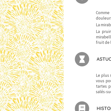
Comme 
douleurs
La mirab
La pruin
mirabel
fruit de
ASTUC
Le plus 
vous pou
tartes 
salés-su
HISTO