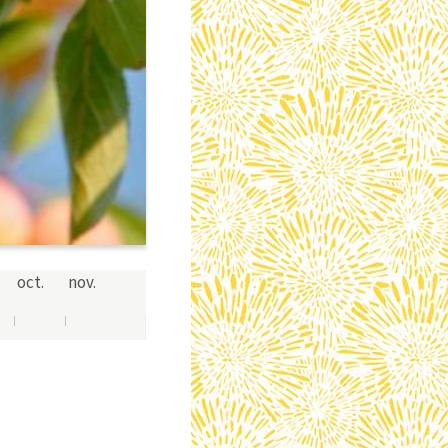
.
oct.
nov.