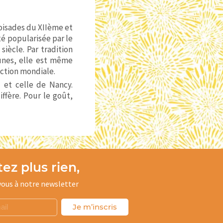
oisades du XIIème et
té popularisée par le
iècle. Par tradition
runes, elle est même
uction mondiale.
z et celle de Nancy.
iffère. Pour le goût,
ez plus rien,
ous à notre newsletter
Je m’inscris