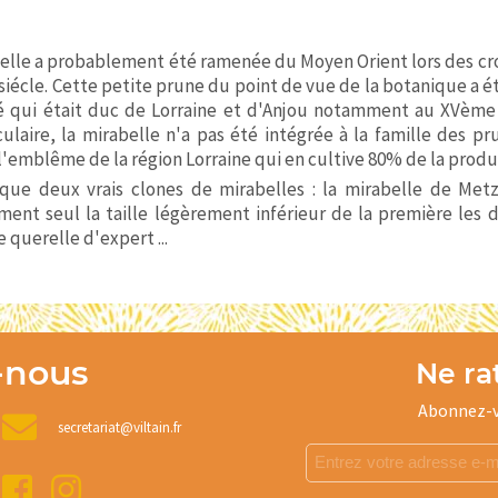
elle a probablement été ramenée du Moyen Orient lors des cr
siécle. Cette petite prune du point de vue de la botanique a é
 qui était duc de Lorraine et d'Anjou notamment au XVème s
ulaire, la mirabelle n'a pas été intégrée à la famille des p
'emblême de la région Lorraine qui en cultive 80% de la prod
 que deux vrais clones de mirabelles : la mirabelle de Met
ment seul la taille légèrement inférieur de la première les d
e querelle d'expert ...
-nous
Ne rat
Abonnez-v
secretariat@viltain.fr