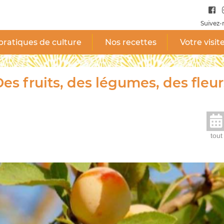
Suivez-
pratiques de culture
Nos recettes
Votre visit
es fruits, des légumes, des fleur
tout