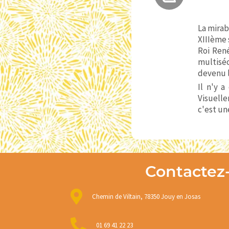
La mirab
XIIIème 
Roi René
multiséc
devenu l
Il n'y a
Visuelle
c'est un
Contactez
Chemin de Viltain, 78350 Jouy en Josas
01 69 41 22 23