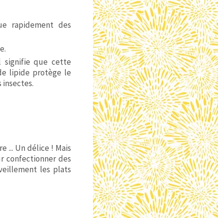
ue rapidement des
ne.
l signifie que cette
e lipide protège le
 insectes.
 ... Un délice ! Mais
ur confectionner des
eillement les plats