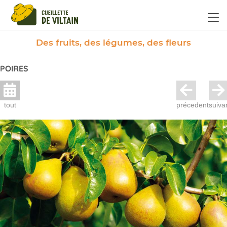
Panneau de gestion des cookies
Des fruits, des légumes, des fleurs
POIRES
tout
précedent
suiva