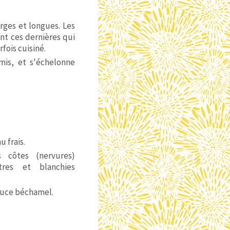
arges et longues. Les
ont ces dernières qui
fois cuisiné.
mis, et s'échelonne
u frais.
 côtes (nervures)
res et blanchies
auce béchamel.