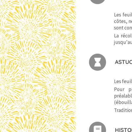
Les feui
côtes, n
sont con
La réco
jusqu'a
ASTUC
Les feui
Pour p
préala
(ébouill
Traditio
HISTO