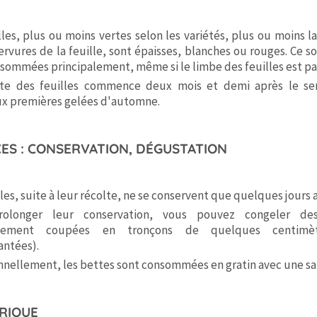
lles, plus ou moins vertes selon les variétés, plus ou moins l
ervures de la feuille, sont épaisses, blanches ou rouges. Ce s
sommées principalement, même si le limbe des feuilles est par
lte des feuilles commence deux mois et demi après le se
ux premières gelées d'automne.
ES : CONSERVATION, DÉGUSTATION
lles, suite à leur récolte, ne se conservent que quelques jours a
rolonger leur conservation, vous pouvez congeler des
blement coupées en tronçons de quelques centimèt
antées).
nnellement, les bettes sont consommées en gratin avec une s
RIQUE