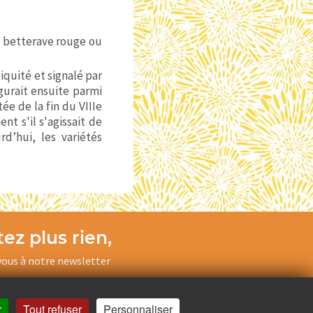
a betterave rouge ou
iquité et signalé par
igurait ensuite parmi
e de la fin du VIIIe
nt s'il s'agissait de
rd’hui, les variétés
ez plus rien,
ous à notre newsletter
Je m’inscris
r
Tout refuser
Personnaliser