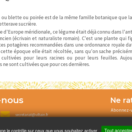
 ou blette ou poirée est de la même famille botanique que l
etterave sucrière.
re d'Europe méridionale, ce légume était déjà connu dans l'ant
Ancien (écrivain et naturaliste romain). C'est une plante qui f
tes potagères recommandées dans une ordonnance royale daté
A cette époque elle était récoltée, sans qu'on sache préciséme
 cultivées pour leurs racines ou pour leurs feuilles. Aujou
s ne sont cultivées que pour ces dernières.
-nous
Ne rat
Abonnez-v
secretariat@viltain.fr
Tout accepte
nne le contrôle sur ceux que vous souhaitez activer