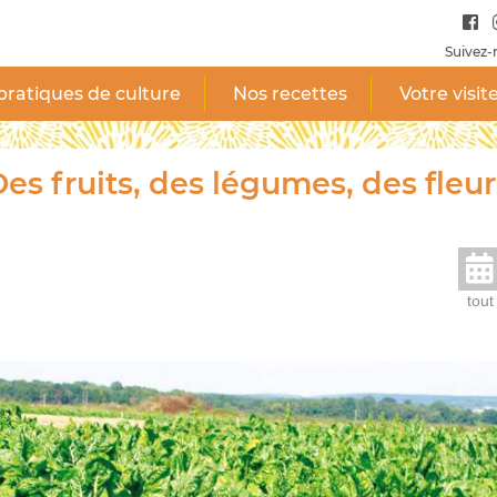
Suivez-
pratiques de culture
Nos recettes
Votre visit
es fruits, des légumes, des fleur
tout