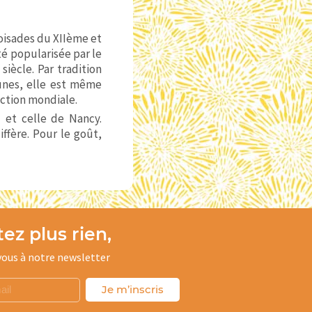
oisades du XIIème et
té popularisée par le
iècle. Par tradition
runes, elle est même
uction mondiale.
z et celle de Nancy.
iffère. Pour le goût,
ez plus rien,
ous à notre newsletter
Je m’inscris