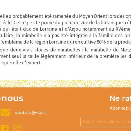
elle a probablement été ramenée du Moyen Orient lors des cr
siécle. Cette petite prune du point de vue de la botanique a é
 qui était duc de Lorraine et d'Anjou notamment au XVème s
ulaire, la mirabelle n'a pas été intégrée à la famille des p
'emblême de la région Lorraine qui en cultive 80% de la prod
 que deux vrais clones de mirabelles : la mirabelle de Met
ment seul la taille légèrement inférieur de la première les d
e querelle d'expert ...
-nous
Ne rat
Abonnez-v
secretariat@viltain.fr