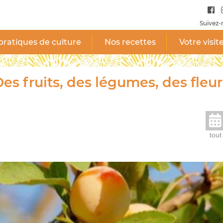
Suivez-
pratiques de culture
Nos recettes
Votre visit
es fruits, des légumes, des fleur
tout