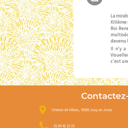
La mirab
XIIIème 
Roi René
multiséc
devenu l
Il n'y a
Visuelle
c'est un
Contactez
Chemin de Viltain, 78350 Jouy en Josas
01 69 41 22 23