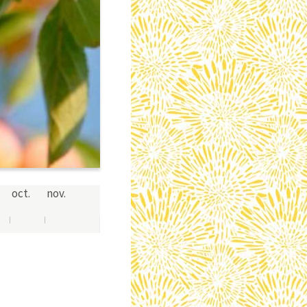
.
oct.
nov.