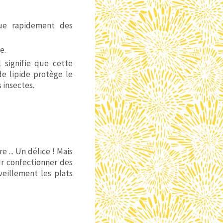
ue rapidement des
ne.
l signifie que cette
e lipide protège le
 insectes.
 ... Un délice ! Mais
ur confectionner des
eillement les plats