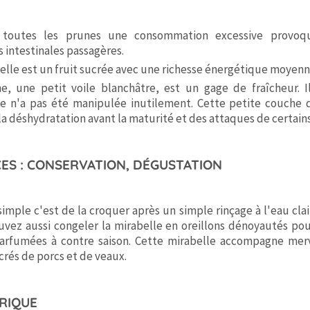
toutes les prunes une consommation excessive provoq
 intestinales passagères.
elle est un fruit sucrée avec une richesse énergétique moyen
e, une petit voile blanchâtre, est un gage de fraîcheur. I
le n'a pas été manipulée inutilement. Cette petite couche d
 la déshydratation avant la maturité et des attaques de certains
ES : CONSERVATION, DÉGUSTATION
simple c'est de la croquer après un simple rinçage à l'eau claire
vez aussi congeler la mirabelle en oreillons dénoyautés po
parfumées à contre saison. Cette mirabelle accompagne merv
crés de porcs et de veaux.
RIQUE