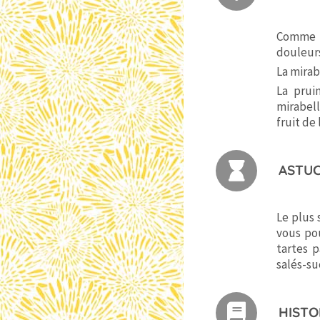
Comme 
douleurs
La mirab
La pruin
mirabel
fruit de
ASTUC
Le plus 
vous pou
tartes 
salés-su
HISTO