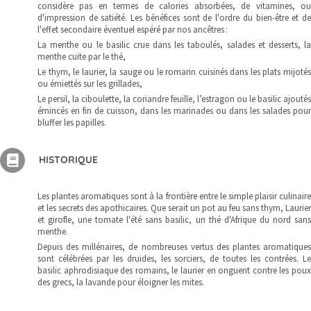
considère pas en termes de calories absorbées, de vitamines, ou
d'impression de satiété. Les bénéfices sont de l'ordre du bien-être et de
l'effet secondaire éventuel espéré par nos ancêtres :
La menthe ou le basilic crue dans les taboulés, salades et desserts, la
menthe cuite par le thé,
Le thym, le laurier, la sauge ou le romarin cuisinés dans les plats mijotés
ou émiettés sur les grillades,
Le persil, la ciboulette, la coriandre feuille, l’estragon ou le basilic ajoutés
émincés en fin de cuisson, dans les marinades ou dans les salades pour
bluffer les papilles.
HISTORIQUE
Les plantes aromatiques sont à la frontière entre le simple plaisir culinaire
et les secrets des apothicaires. Que serait un pot au feu sans thym, Laurier
et girofle, une tomate l'été sans basilic, un thé d'Afrique du nord sans
menthe.
Depuis des millénaires, de nombreuses vertus des plantes aromatiques
sont célébrées par les druides, les sorciers, de toutes les contrées. Le
basilic aphrodisiaque des romains, le laurier en onguent contre les poux
des grecs, la lavande pour éloigner les mites.