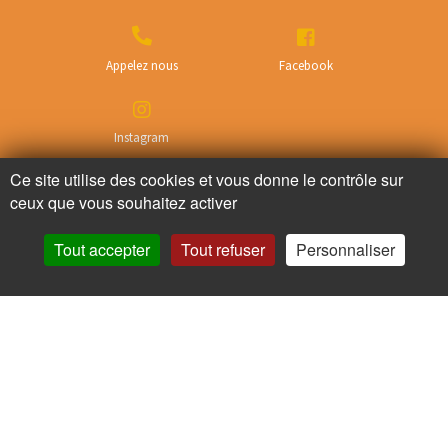
Appelez nous
Facebook
Instagram
Ce site utilise des cookies et vous donne le contrôle sur
ceux que vous souhaitez activer
Ne ratez plus rien,
Abonnez-vous à notre newsletter
Tout accepter
Tout refuser
Personnaliser
Je m’inscris
Pour votre santé, mangez au moins cinq fruits et légumes par jour.
www.mangerbouger.fr
Copyright © - 2026 GIE Chapeau de Paille
-
Mentions légales