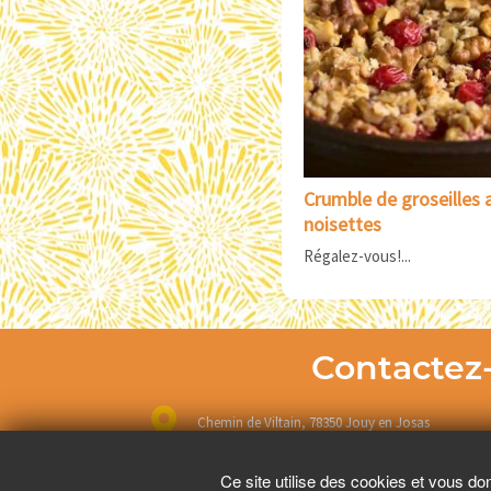
Crumble de groseilles 
noisettes
Régalez-vous!...
Contactez
Chemin de Viltain, 78350 Jouy en Josas
Ce site utilise des cookies et vous do
01 69 41 22 23