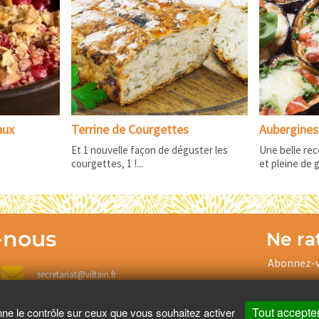
aux
Terrine de Courgettes
Aubergines
Et 1 nouvelle façon de déguster les
Une belle rec
courgettes, 1 !...
et pleine de go
-nous
Ne rat
Abonnez-v
secretariat@viltain.fr
Tout accepte
nne le contrôle sur ceux que vous souhaitez activer