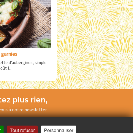
 garnies
ette d'aubergines, simple
ût !...
ez plus rien,
ous à notre newsletter
Je m’inscris
r
Tout refuser
Personnaliser